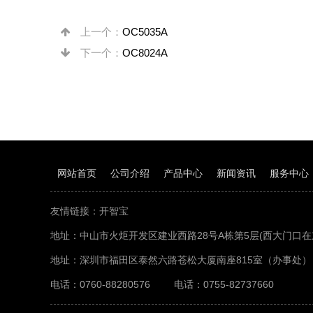
上一个：
OC5035A
下一个：
OC8024A
网站首页
公司介绍
产品中心
新闻资讯
服务中心
友情链接：
开智宝
地址：中山市火炬开发区建业西路28号A栋第5层(西大门口在
地址：深圳市福田区泰然六路苍松大厦南座815室（办事处）
电话：0760-88280576
电话：0755-82737660